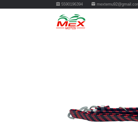
5590196394
mextemu92@gmail.co