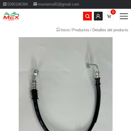
5590196394
mextemu92@gmail.com
0
Inicio
Productos
Detalles del producto