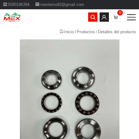
5590196394
mextemu92@gmail.com
0
Inicio
Productos
Detalles del producto