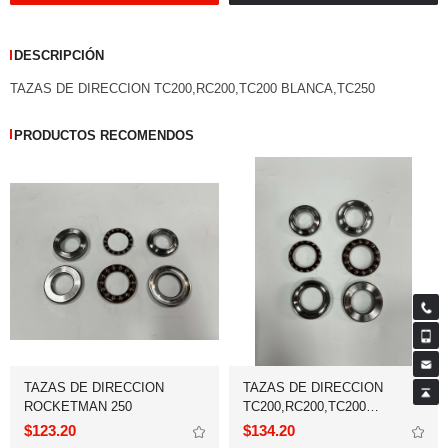
DESCRIPCIÓN
TAZAS DE DIRECCION TC200,RC200,TC200 BLANCA,TC250
PRODUCTOS RECOMENDOS
ROCKETMAN 250
BLANCA,TC250
$123.20
$134.20