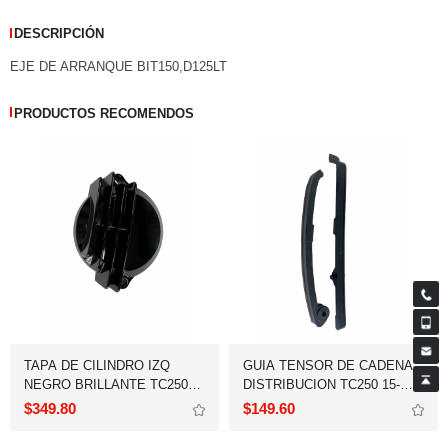
DESCRIPCIÓN
EJE DE ARRANQUE BIT150,D125LT
PRODUCTOS RECOMENDOS
20-24
$349.80
$149.60
18 - 19,250SZ 15,FT250 15-16