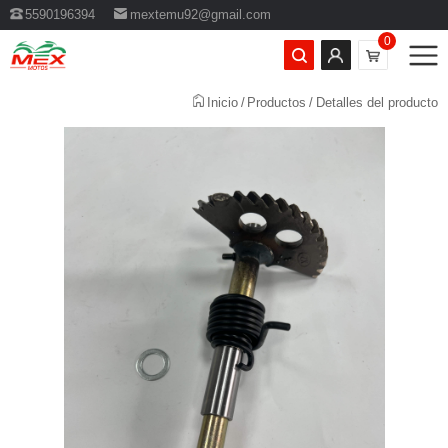
5590196394
mextemu92@gmail.com
0
Inicio
Productos
Detalles del producto