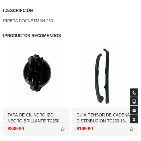
DESCRIPCIÓN
PIPETA ROCKETMAN 250
PRODUCTOS RECOMENDOS
20-24
$349.80
$149.60
18 - 19,250SZ 15,FT250 15-16