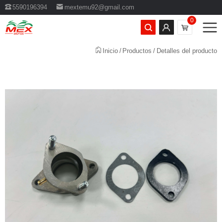
5590196394
mextemu92@gmail.com
0
Inicio
Productos
Detalles del producto