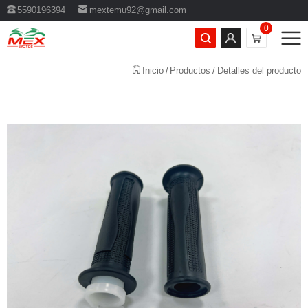
5590196394
mextemu92@gmail.com
0
Inicio
Productos
Detalles del producto