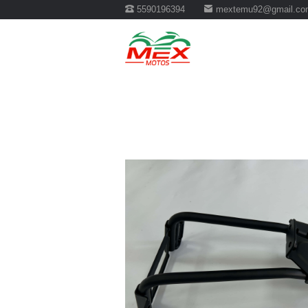
5590196394
mextemu92@gmail.co